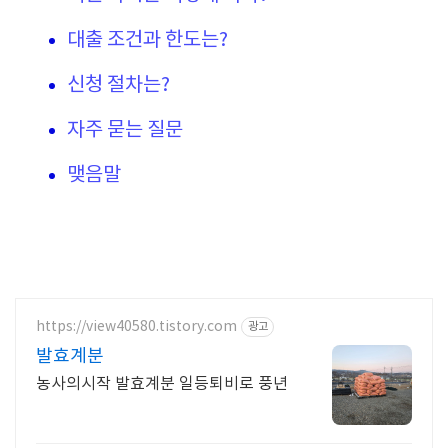
대출 조건과 한도는?
신청 절차는?
자주 묻는 질문
맺음말
https://view40580.tistory.com
광고
발효계분
농사의시작 발효계분 일등퇴비로 풍년